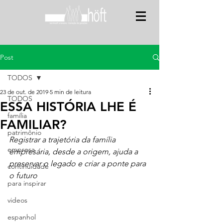
Post
TODOS
23 de out. de 2019
5 min de leitura
TODOS
ESSA HISTÓRIA LHE É
família
FAMILIAR?
patrimônio
Registrar a trajetória da família 
empresa
empresária, desde a origem, ajuda a 
preservar o legado e criar a ponte para 
continuidade
o futuro
para inspirar
videos
espanhol