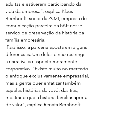
adultas e estiverem participando da 
vida da empresa”, explica Klaus 
Bernhoeft, sócio da ZOZI, empresa de 
comunicação parceira da höft nesse 
serviço de preservação da história da 
família empresária. 
 Para isso, a parceria aposta em alguns 
diferenciais. Um deles é não restringir 
a narrativa ao aspecto meramente 
corporativo. “Existe muito no mercado 
o enfoque exclusivamente empresarial, 
mas a gente quer enfatizar também 
aquelas histórias da vovó, das tias, 
mostrar o que a história familiar aporta 
de valor”, explica Renata Bernhoeft. 
Ou a história da transformação do 
patrimônio: “Relatos da origem, 
quando só havia uma máquina ou da 
empresa que começou num quartinho 