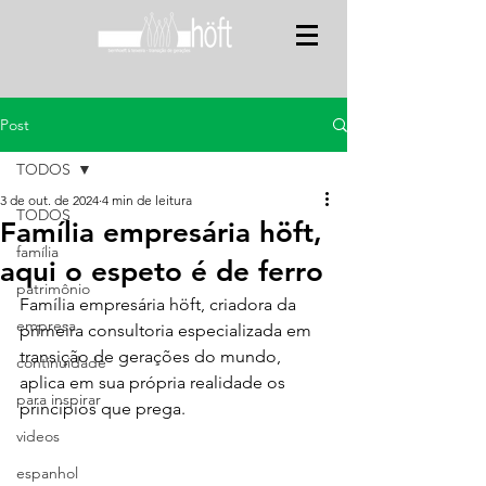
Post
TODOS
3 de out. de 2024
4 min de leitura
TODOS
Família empresária höft,
família
aqui o espeto é de ferro
patrimônio
Família empresária höft, criadora da 
empresa
primeira consultoria especializada em 
transição de gerações do mundo, 
continuidade
aplica em sua própria realidade os 
para inspirar
princípios que prega.
videos
espanhol