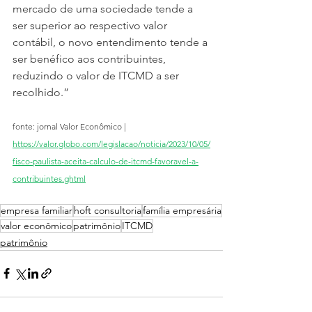
mercado de uma sociedade tende a 
ser superior ao respectivo valor 
contábil, o novo entendimento tende a 
ser benéfico aos contribuintes, 
reduzindo o valor de ITCMD a ser 
recolhido.”
fonte: jornal Valor Econômico | 
https://valor.globo.com/legislacao/noticia/2023/10/05/
fisco-paulista-aceita-calculo-de-itcmd-favoravel-a-
contribuintes.ghtml
empresa familiar
hoft consultoria
família empresária
valor econômico
patrimônio
ITCMD
patrimônio