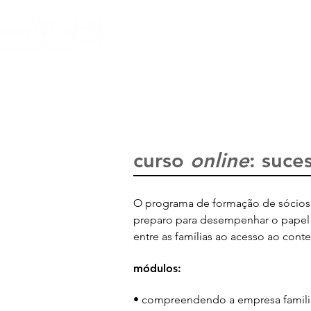
nosso propósito
história
curso online
seminá
curso
online
: suce
O programa de formação de sócios 
preparo para desempenhar o papel 
entre as famílias ao acesso ao con
módulos:
• compreendendo a empresa famili