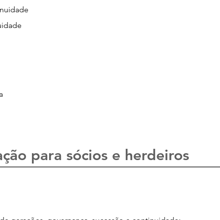
inuidade
nuidade
a
e uma conversa
ção para sócios e herdeiros