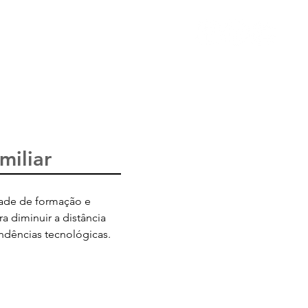
conteúdo
contato
antil
palestras
miliar
dade de formação e
a diminuir a distância
ndências tecnológicas.