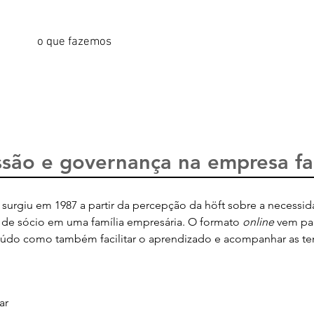
o que fazemos
quem somos
clientes
rio de formação
curso de governança
educação inf
ssão e governança na empresa fa
surgiu em 1987 a partir da percepção da höft sobre a necessi
de sócio em uma família empresária. O formato
online
vem par
teúdo como também facilitar o aprendizado e acompanhar as te
ar