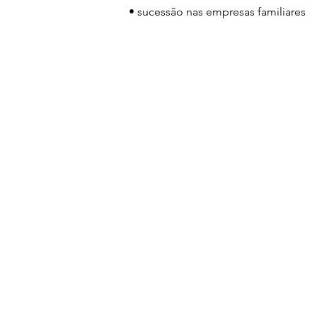
• sucessão nas empresas familiares
para saber mais, agend