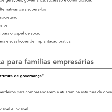
 de gerações, governança, sucessão e continuidade:
lternativas para superá-los
societário
isível
 para o papel de sócio
ia e suas lições de implantação prática
a para famílias empresárias
strutura de governança”
 herdeiros para compreenderem e atuarem na estrutura de gov
sível e invisível