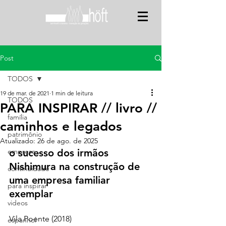
Post
TODOS
19 de mar. de 2021
1 min de leitura
TODOS
PARA INSPIRAR // livro //
família
caminhos e legados
patrimônio
Atualizado:
26 de ago. de 2025
empresa
o sucesso dos irmãos 
Nishimura na construção de 
continuidade
uma empresa familiar 
para inspirar
exemplar 
videos
Vila Poente (2018) 
espanhol