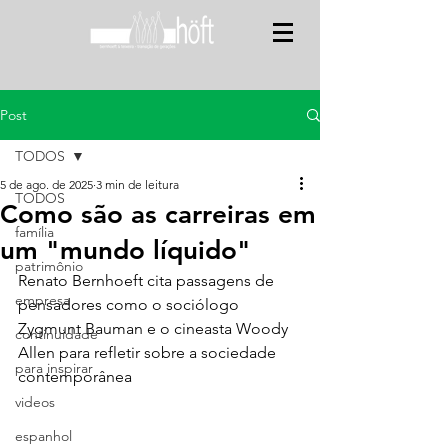
Post
TODOS
5 de ago. de 2025
3 min de leitura
TODOS
Como são as carreiras em
família
um "mundo líquido"
patrimônio
Renato Bernhoeft cita passagens de 
empresa
pensadores como o sociólogo 
Zygmunt Bauman e o cineasta Woody 
continuidade
Allen para refletir sobre a sociedade 
para inspirar
contemporânea
videos
espanhol