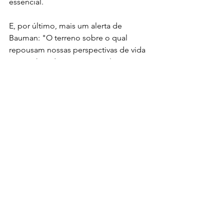
essencial.
E, por último, mais um alerta de 
Bauman: "O terreno sobre o qual 
repousam nossas perspectivas de vida 
é reconhecidamente instável e 
movediço, da mesma forma que 
nossos empregos, nossas empresas, 
nossos relacionamentos, redes de 
amizade, a posição que ocupamos na 
sociedade e a autoconfiança que a 
acompanha."
Em tempos de longevidade crescente 
e baixa natalidade, esses desafios 
ganham ainda mais peso. A cada dia, 
torna-se mais necessário que cada 
pessoa assuma, com coragem e 
lucidez, o protagonismo da própria 