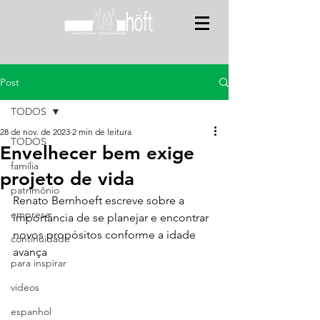
Post
TODOS
28 de nov. de 2023
2 min de leitura
TODOS
Envelhecer bem exige
família
projeto de vida
patrimônio
Renato Bernhoeft escreve sobre a 
empresa
importância de se planejar e encontrar 
novos propósitos conforme a idade 
continuidade
avança
para inspirar
videos
espanhol