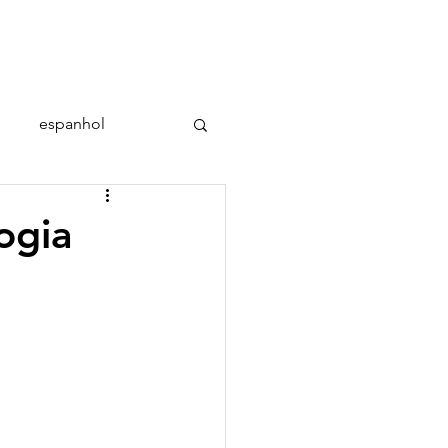
conteúdo
contato
espanhol
ogia