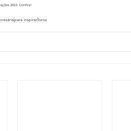
ações 2023. Confira!
presária
para inspirar
livros