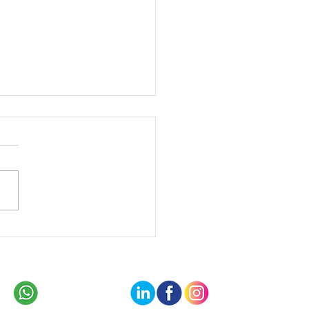
o: Transição e Liderança
stórias de Sucesso das
s Gerações
11 99601-1855