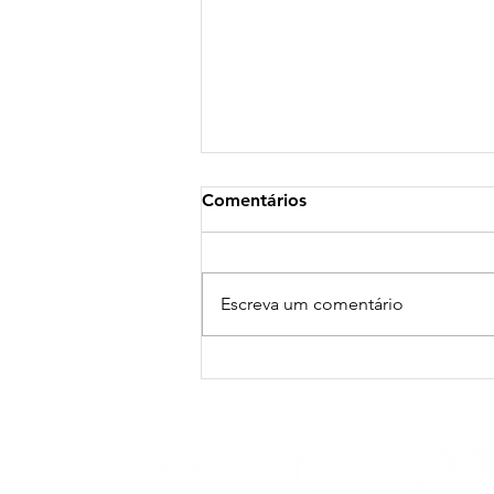
Comentários
Escreva um comentário
PARA INSPIRAR // filme // O
dilema das redes (2020)