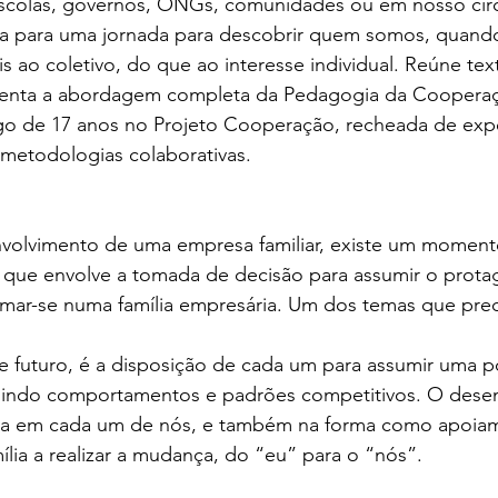
scolas, governos, ONGs, comunidades ou em nosso círcul
ida para uma jornada para descobrir quem somos, quand
is ao coletivo, do que ao interesse individual. Reúne tex
esenta a abordagem completa da Pedagogia da Cooperaç
go de 17 anos no Projeto Cooperação, recheada de expe
 metodologias colaborativas.
volvimento de uma empresa familiar, existe um momento
, que envolve a tomada de decisão para assumir o prot
fomar-se numa família empresária. Um dos temas que prec
e futuro, é a disposição de cada um para assumir uma p
tuindo comportamentos e padrões competitivos. O dese
ça em cada um de nós, e também na forma como apoia
ia a realizar a mudança, do “eu” para o “nós”.