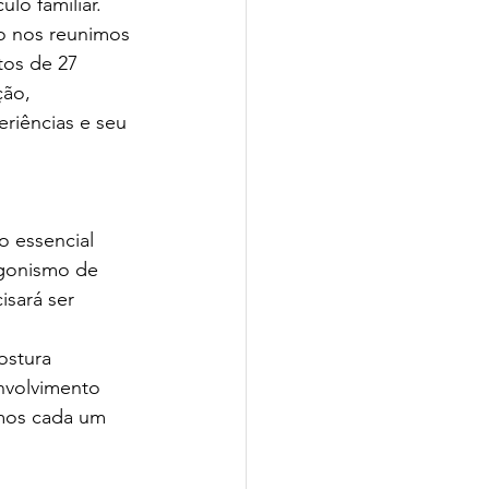
o familiar. 
o nos reunimos 
tos de 27 
ão, 
riências e seu 
 essencial 
agonismo de 
isará ser 
ostura 
nvolvimento 
mos cada um 