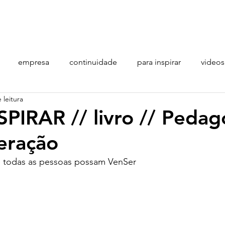
o que fazemos
quem somos
clientes
empresa
continuidade
para inspirar
videos
 leitura
PIRAR // livro // Pedag
eração
todas as pessoas possam VenSer