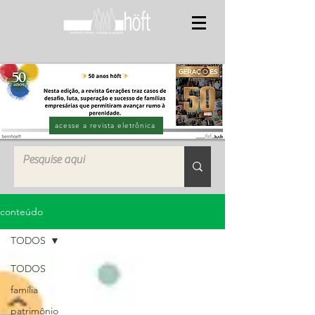
acesse a revista eletrônica
conteúdo
TODOS
TODOS
família
patrimônio