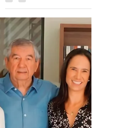
O papel da governança
invisível
“Meu lugar é nos bastidores” - Veridiana Gonzaga,
da família empresária Gonzaga de Oliveira, da
Frigol, mostra o papel da “governança...