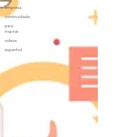
empresa
continuidade
para
inspirar
videos
espanhol