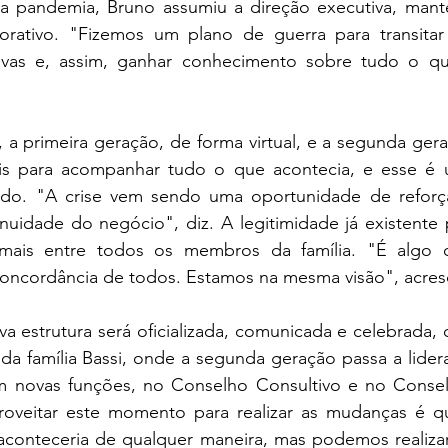
a pandemia, Bruno assumiu a direção executiva, mant
rativo. "Fizemos um plano de guerra para transitar 
tivas e, assim, ganhar conhecimento sobre tudo o qu
a primeira geração, de forma virtual, e a segunda geraç
is para acompanhar tudo o que acontecia, e esse é 
odo. "A crise vem sendo uma oportunidade de reforça
inuidade do negócio", diz. A legitimidade já existente p
a mais entre todos os membros da família. "É algo 
concordância de todos. Estamos na mesma visão", acres
a estrutura será oficializada, comunicada e celebrada, 
 da família Bassi, onde a segunda geração passa a lidera
 novas funções, no Conselho Consultivo e no Consel
oveitar este momento para realizar as mudanças é q
conteceria de qualquer maneira, mas podemos realizar