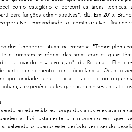
ei como estagiário e percorri as áreas técnicas, a
rti para funções administrativas", diz. Em 2015, Bruno
orporativo, comandando o administrativo, financeiro,
lhos dos fundadores atuam na empresa. "Temos plena con
ito e tomaram as rédeas das áreas com as quais têm 
o e apoiando essa evolução", diz Ribamar. "Eles cre
 de perto o crescimento do negócio familiar. Quando vier
m oportunidade de se dedicar de acordo com o que ma
s tinham, a experiência eles ganharam nesses anos todos
a
o sendo amadurecida ao longo dos anos e estava marca
pandemia. Foi justamente um momento em que toda
is, sabendo o quanto este período vem sendo desafi