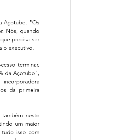
a Açotubo. "Os 
r. Nós, quando 
ue precisa ser 
a o executivo.
sso terminar, 
% da Açotubo", 
incorporadora 
os da primeira 
o também neste 
tindo um maior 
 tudo isso com 