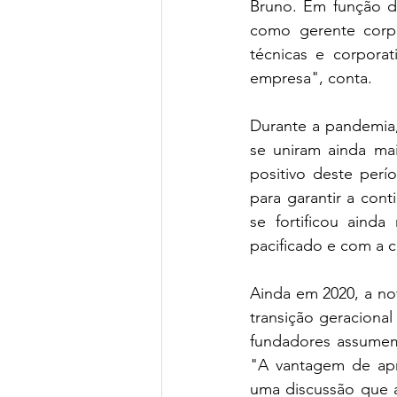
Bruno. Em função d
como gerente corpo
técnicas e corpora
empresa", conta.
Durante a pandemia, 
se uniram ainda ma
positivo deste perí
para garantir a cont
se fortificou aind
pacificado e com a 
Ainda em 2020, a nov
transição geracional
fundadores assumem
"A vantagem de apr
uma discussão que a