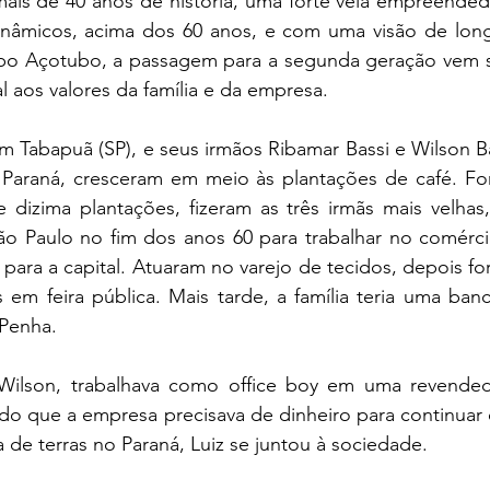
s de 40 anos de história, uma forte veia empreendedor
nâmicos, acima dos 60 anos, e com uma visão de long
po Açotubo, a passagem para a segunda geração vem s
 aos valores da família e da empresa.
em Tabapuã (SP), e seus irmãos Ribamar Bassi e Wilson Bas
 Paraná, cresceram em meio às plantações de café. For
 dizima plantações, fizeram as três irmãs mais velhas,
o Paulo no fim dos anos 60 para trabalhar no comércio
 para a capital. Atuaram no varejo de tecidos, depois f
em feira pública. Mais tarde, a família teria uma banc
 Penha.
 Wilson, trabalhava como office boy em uma revended
endo que a empresa precisava de dinheiro para continua
 de terras no Paraná, Luiz se juntou à sociedade.