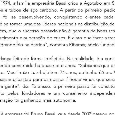
974, a família empresária Bassi criou a Açotubo em S
s e tubos de aço carbono. A partir do primeiro pedi
a foi se desenvolvendo, conquistando clientes cada
se tornar uma das líderes nacionais na distribuição de
ém, que o sucesso passado não é garantia de bons resul
cimento e superação de crises. É claro que fazer a tra
grande frio na barriga", comenta Ribamar, sócio funda
nça feita de forma irrefletida. Na realidade, é a cons
ndo construído há quase oito anos. "Sabíamos que pr
uro. Meu irmão Luiz hoje tem 74 anos, eu tenho 66 e o 
passar o bastão para os nossos filhos e vimos que seri
 gente", diz. Para isso, o primeiro passo foi constitu
sto pelos fundadores e um conselheiro independe
ração foi ganhando mais autonomia.
 à empresa foi Bruno Bassi, que desde 2002 passou por 