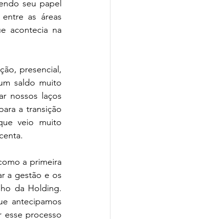
endo seu papel 
entre as áreas 
e acontecia na 
ão, presencial, 
um saldo muito 
r nossos laços 
ara a transição 
que veio muito 
centa.
como a primeira 
r a gestão e os 
ho da Holding. 
ue antecipamos 
 esse processo 