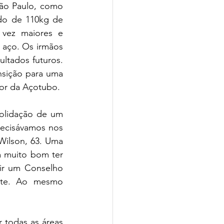
ão Paulo, como 
do de 110kg de 
 vez maiores e 
 aço. Os irmãos 
tados futuros. 
nsição para uma 
dor da Açotubo.
olidação de um 
ecisávamos nos 
Wilson, 63. Uma 
a muito bom ter 
ir um Conselho 
nte. Ao mesmo 
todas as áreas 