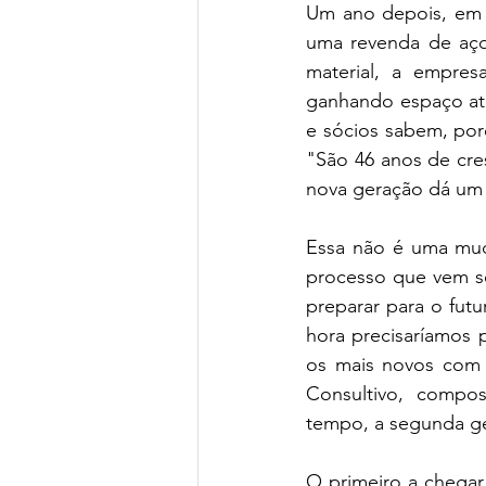
Um ano depois, em 1
uma revenda de aço
material, a empres
ganhando espaço até 
e sócios sabem, por
"São 46 anos de cres
nova geração dá um 
Essa não é uma muda
processo que vem se
preparar para o fut
hora precisaríamos 
os mais novos com a
Consultivo, compo
tempo, a segunda ge
O primeiro a chegar