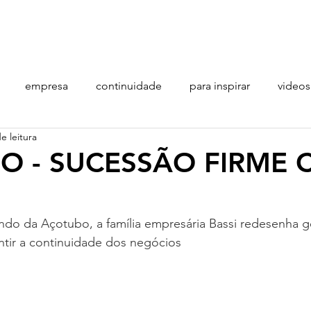
o que fazemos
quem somos
clientes
empresa
continuidade
para inspirar
videos
e leitura
O - SUCESSÃO FIRME
do da Açotubo, a família empresária Bassi redesenha g
ntir a continuidade dos negócios