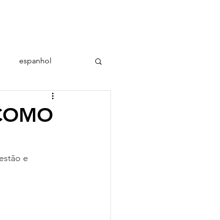
conteúdo
contato
espanhol
 COMO
estão e 