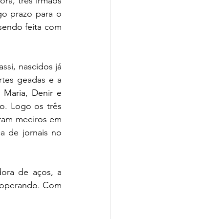
a, três irmãos 
o prazo para o 
endo feita com 
si, nascidos já 
tes geadas e a 
 Maria, Denir e 
. Logo os três 
oram meeiros em 
a de jornais no 
ora de aços, a 
r operando. Com 