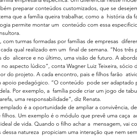
mbém preparar conteúdos customizados, que se desejem 
ema que a família queira trabalhar, como a  história da fa
gia permite montar um  conteúdo com essa especificid
nsultora.
ada qual realizado em um  final de semana. “Nos três p
 do  alicerce e no último, uma visão de futuro. A abor
no aspecto lúdico”, conta Wagner Luiz Teixeira, sócio da
r do projeto. A cada encontro, pais e filhos farão  ativi
apoio pedagógico. “O conteúdo  pode ser adaptado pa
ela. Por exemplo, a  família pode criar um jogo de tabul
tarefa, uma responsabilidade”, diz Renata. 
 e filhos. Um exemplo é o módulo que prevê uma caça  a
ideal de vida. Quando o filho achar a  mensagem, vai co
es dessa natureza  propiciam uma interação que nem sem