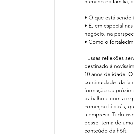
humano da família, a
• O que está sendo i
• E, em especial nas
negócio, na perspect
• Como o fortalecim
  Essas reflexões serviram de ponto de partida para o lançamento do Programa Infantil höft, 
destinado à novíssim
10 anos de idade. O 
continuidade  da famí
formação da próxima
trabalho e com a exp
começou lá atrás, qu
a empresa. Tudo isso 
desse  tema de uma m
conteúdo da höft. 