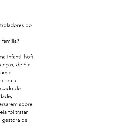
ntroladores do 
família? 
anças, de 6 a 
çam a 
r com a  
rcado de 
dade, 
versarem sobre 
a foi tratar 
  gestora de 