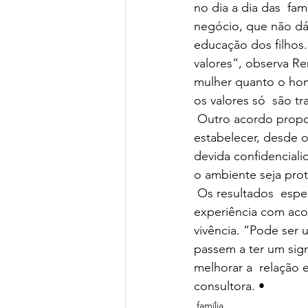
no dia a dia das  fa
negócio, que não dá
educação dos filhos
valores”, observa Re
mulher quanto o hom
os valores só  são t
 Outro acordo proposto a todos  participantes é o da confidencialidade. “Vamos 
estabelecer, desde o
devida confidencial
o ambiente seja prot
 Os resultados  esperados partem do pressuposto de que pais e filhos sairão desta  
experiência com acor
vivência. “Pode ser 
passem a ter um sign
melhorar a  relação 
consultora. •
família