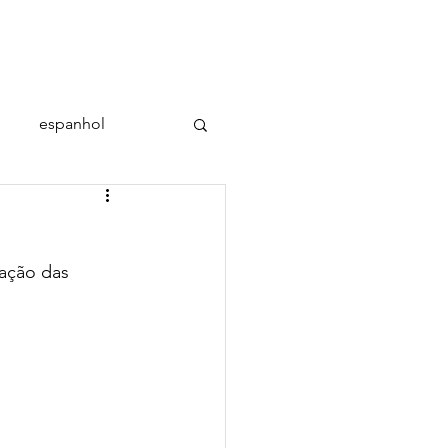
conteúdo
contato
espanhol
mação das 