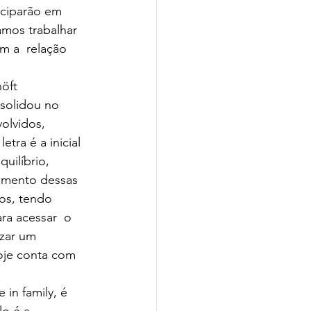
amos trabalhar 
m a  relação 
solidou no 
lvidos, 
tra é a inicial 
uilíbrio, 
vimento dessas 
hos, tendo 
ra acessar  o 
izar um 
oje conta com 
o é a  