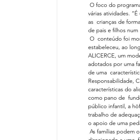
 O foco do programa é nas crianças, mas  envolve também os pais, que participarão em 
várias atividades. “
as  crianças de form
de pais e filhos num
 O  conteúdo foi montado a partir de características e competências que a  höft 
estabeleceu, ao lon
ALICERCE, um model
adotados por uma fam
de uma  característic
Responsabilidade, C
características do ali
como pano de  fundo 
público infantil, a h
trabalho de adequaç
o apoio de uma ped
 As famílias podem optar por dois  formatos. O modelo fechado, chamado de in family, é 
direcionado a uma  f