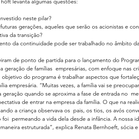
 höft levanta algumas questões:
nvestido neste pilar? 
 futuras gerações, aqueles que serão os acionistas e co
iva da transição? 
ento da continuidade pode ser trabalhado no âmbito da 
a geração de famílias  empresárias, com enfoque nas cri
 objetivo do programa é trabalhar aspectos que fortale
lia empresária. “Muitas vezes, a família vai se preocupa
 geração quando se aproxima a fase de entrada no  me
ectativa de entrar na empresa da família. O que na reali
ando a criança observava os  pais, os tios, os avós con
foi  permeando a vida dela desde a infância. A nossa idei
aneira estruturada”, explica Renata Bernhoeft, sócia e