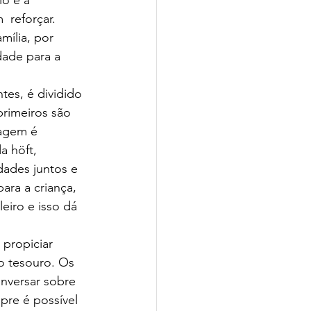
 reforçar. 
mília, por 
ade para a 
rimeiros são 
dagem é 
 höft,  
dades juntos e 
ra a criança, 
eiro e isso dá 
o tesouro. Os 
nversar sobre 
pre é possível 