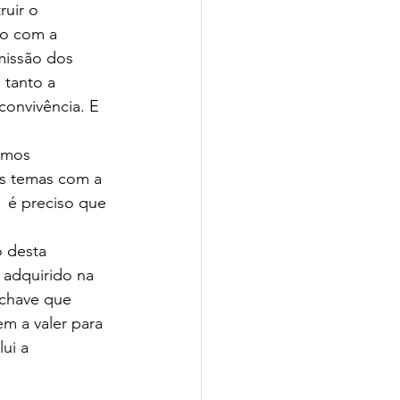
uir o  
to com a 
missão dos 
 tanto a 
onvivência. E 
os temas com a  
 é preciso que 
 adquirido na 
-chave que 
m a valer para 
ui a  