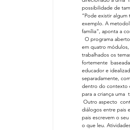
possibilidade de ta
“Pode existir algum t
exemplo. A metodolo
família”, aponta a co
  O programa aberto, com turmas formadas por famílias de empresas  diferentes, é dividido 
em quatro módulos, c
trabalhados os temas
fortemente  baseada 
educador e idealizado
separadamente, com 
dentro do contexto d
para a criança uma  
 Outro aspecto  contemplado é a oportunidade de ampliar a convivência, de propiciar  
diálogos entre pais
pais escrevem o seu 
o que leu. Atividad