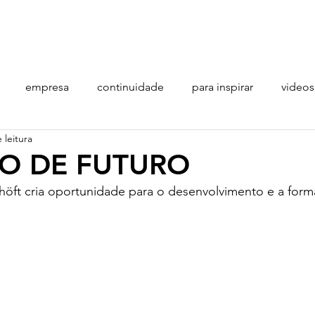
o que fazemos
quem somos
clientes
empresa
continuidade
para inspirar
videos
 leitura
O DE FUTURO
 höft cria oportunidade para o desenvolvimento e a for