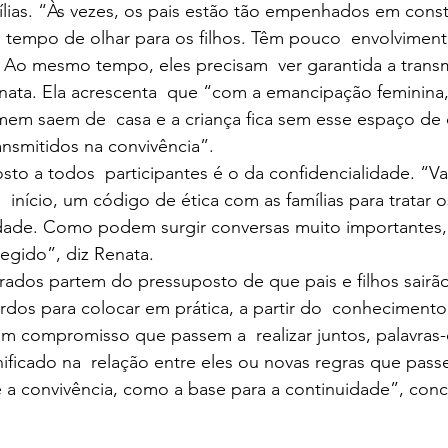
mílias. “Às vezes, os pais estão tão empenhados em constr
 tempo de olhar para os filhos. Têm pouco  envolvimen
. Ao mesmo tempo, eles precisam  ver garantida a trans
nata. Ela acrescenta  que “com a emancipação feminina,
em saem de  casa e a criança fica sem esse espaço de c
ransmitidos na convivência”.
  início, um código de ética com as famílias para tratar 
idade. Como podem surgir conversas muito importantes, 
egido”, diz Renata.
dos para colocar em prática, a partir do  conhecimento
um compromisso que passem a  realizar juntos, palavras
ificado na  relação entre eles ou novas regras que passe
e a convivência, como a base para a continuidade”, concl