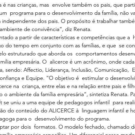
É um  programa para o desenvolvimento da família, não v
a independente dos pais. O propósito é trabalhar també
 ambiente de convivência”, diz Renata.
go do tempo em conjunto com as famílias, e que  se con
o estruturado que aborda os  comportamentos desenvo
ília empresária. O  alicerce é um acrônimo, onde cada le
a, sendo: Affectio, Liderança, Inclusão, Comunicação,  Eq
onfiança e Equipe. “O objetivo é  estimular o desenvol
cerce na  criança, entre elas e na relação entre pais e fil
o ambiente da família empresária”, sintetiza Renata. Pa
öft se uniu a uma equipe de pedagogos infantil  para real
ão do conteúdo do ALICERCE à  linguagem infantil e h
agoga para o  desenvolvimento do programa.
amília empresária específica. Um diferencial nesse model