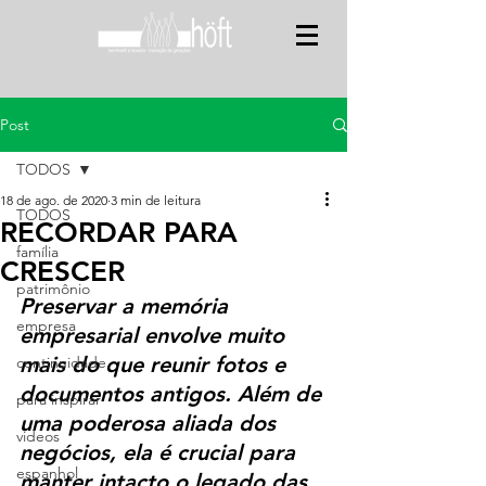
Post
TODOS
18 de ago. de 2020
3 min de leitura
TODOS
RECORDAR PARA
família
CRESCER
patrimônio
Preservar a memória 
empresa
empresarial envolve muito 
mais do que reunir fotos e 
continuidade
documentos antigos. Além de 
para inspirar
uma poderosa aliada dos 
videos
negócios, ela é crucial para 
espanhol
manter intacto o legado das 